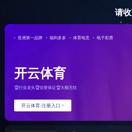
爱游戏官方网站
爱游戏官方网站
联系方式
招贤纳士