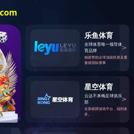
中国
English
资者关系
爱游戏官方网站-爱游戏aiyouxi（中国）
爱游戏官方网站
>
爱游戏官方网站-爱游戏aiyouxi（中国）
>
招贤纳士