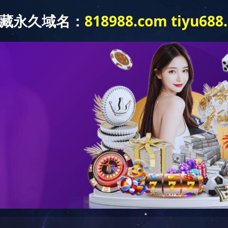
关于我们
新闻资讯
产品中心
服务支持
投
在线留言
阳光菲菱