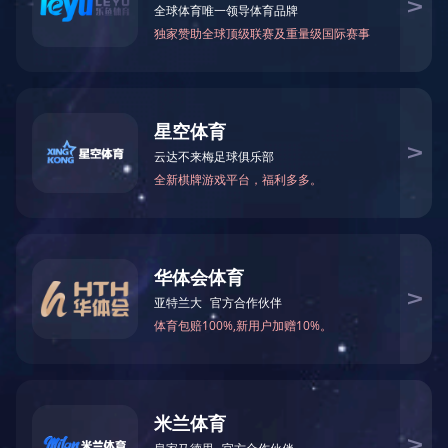
爱游戏官方网站-爱游戏aiyouxi（中国） 发展势头强劲，2017年位
根据广东省制造业协会发布的《2017年广东省制造业500强企业研究报
营业收入总额增长15.4%，数据显示广东省大中型制造企业的发展速度
近年来，制造行业的企业信息化建设逐步提速。据工信部数据统计，截
展潜力和空间巨大。
菲菱科思始终专注于通信技术及网络设备制造领域，凭借高效的自主
司经营业绩的长足进步。2014年至2017年上半年，公司营业收入分别为33,670.62万
1,876.64万元，保持稳定增长态势。
未来公司将继续加大研发资源投入和产品创新力度，在做好老客户服
分享到：
上一篇：
菲菱科思入选宝安区2017年第二批循环经济与节能减排专项资
下一篇：没有了