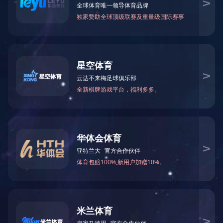
2019
年
4
月
26
日，公司顺利通过国家工业和信息化部《信息
体系评定证书。这表明，我司已建立起两化融合管理体系，在公
为推进“两化融合”管理体系贯标工作，顺利完成并通过国家
企业稳健发展中的重要意义。
两化融合管理体系是由工信部颁布标准，以
ISO
质量管理体
则，覆盖企业全局，可帮助企业依据为实现自身战略目标所提出
境下的新型能力。
通过此次认证，为公司获取可持续竞争优势的需求、新型能
为公司工业化和信息化进程提供了基本保障。
两化融合工作是一项持之以恒、持续推进的过程。有起点，
地渗透到企业的管理、研发、制造、销售等各方面，通过两化融
二〇一九年四月
分享到：