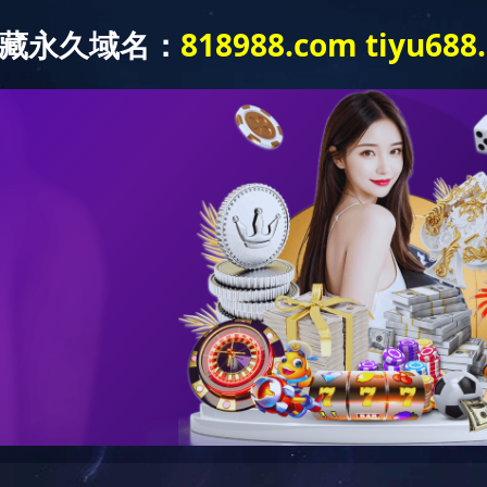
关于我们
新闻资讯
产品中心
服务支持
投