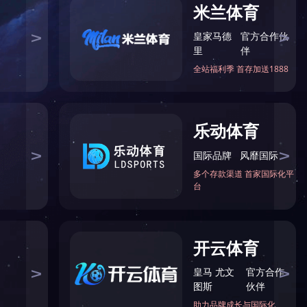
以喜迎公司挂牌深交所创业板上市。
会计师事务所、北京市中伦（深圳）律师事务所、客
谢在公司上市过程中，各级领导的关心与厚爱，所有股
往更高更远之路的大门，但同时也将肩负更多的责
提升，提升公司的全球竞争力和可持续发展能力，一方