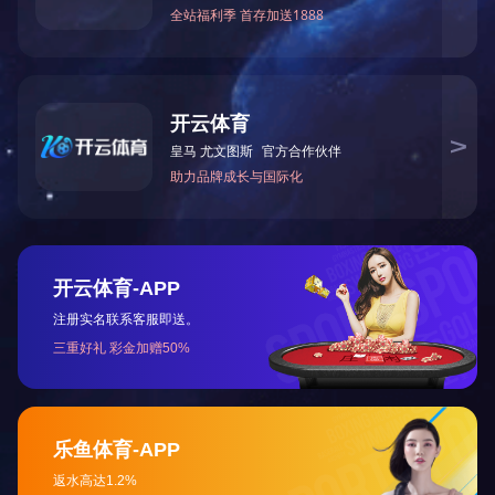
详细>
公司正
2019-01-24
近日，公司
详细>
上一页
1